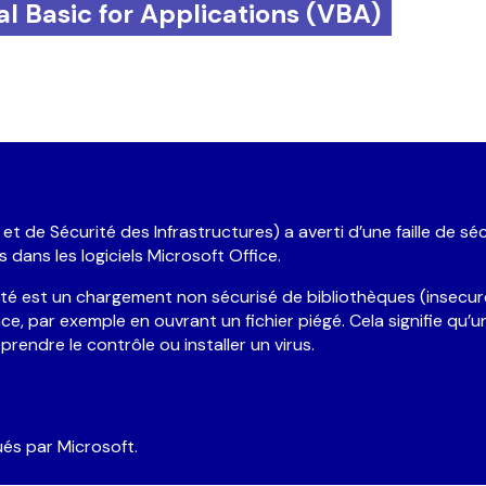
al Basic for Applications (VBA)
 de l’activité
*
sage
*
et de Sécurité des Infrastructures) a averti d’une faille de sé
 dans les logiciels Microsoft Office.
é est un chargement non sécurisé de bibliothèques (insecure 
e, par exemple en ouvrant un fichier piégé. Cela signifie qu’
prendre le contrôle ou installer un virus.
’accepte la politique de confidentialité, et pris connaissance du fait que CYB
ÉUNION utilise les données renseignées dans ce formulaire dans le cadre de
*
emande
tcha
Vérification Anti-Robot
ués par Microsoft.
Clique ici pour vérifier
Friendly
Captcha ⇗