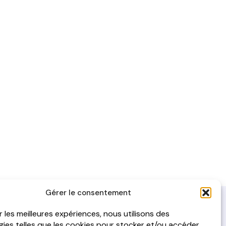
Gérer le consentement
ir les meilleures expériences, nous utilisons des
ies telles que les cookies pour stocker et/ou accéder