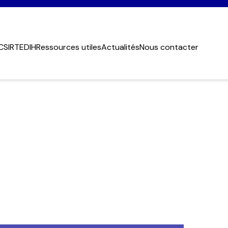
CSIRT
EDIH
Ressources utiles
Actualités
Nous contacter
de l'entreprise
*
Vous êtes
*
 Prénom
*
Fonction
l
*
éphone
*