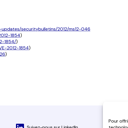
ty-updates/securitybulletins/2012/ms12-046
-2012-1854
)
2-1854/
)
CVE-2012-1854
)
426
)
Pour offr
technolog
Suivez-nous sur LinkedIn