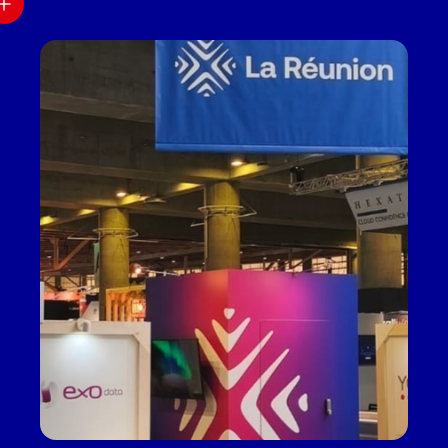
J’accepte la politique de confidentialité, et pris
connaissance du fait que CYBER RÉUNION utilise
les données renseignées dans ce formulaire
*
dans le cadre de ma demande
Captcha
Vérification Anti-Robot
Clique ici pour vérifier
Friendly
Captcha ⇗