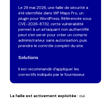
Fonction
Le 29 mai 2026, une faille de sécurité a
été identifiée dans WP Maps Pro, un
plugin pour WordPress. Référencée sous
Email
*
CVE-2026-8732, cette vulnérabilité
permet à un attaquant non authentifié
peut s’en servir pour créer un compte
Téléphone
*
administrateur sans autorisation, puis
prendre le contrôle complet du site.
Solutions
État de l’activité
*
Il est recommandé d’appliquer les
Message
*
correctifs indiqués par le fournisseur.
La faille est activement exploitée :
oui