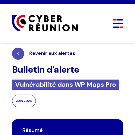
Revenir aux alertes
Bulletin d'alerte
Vulnérabilité dans WP Maps Pro
Nom de l'entreprise
*
JUIN 2026
Vous êtes
*
Nom Prénom
*
Résumé