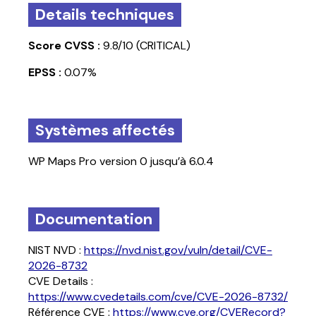
Details techniques
Score CVSS :
9.8/10 (CRITICAL)
J’accepte la politique de confidentialité, et pris
EPSS :
0.07%
connaissance du fait que CYBER RÉUNION utilise
les données renseignées dans ce formulaire
*
dans le cadre de ma demande
Captcha
Vérification Anti-Robot
Systèmes affectés
Clique ici pour vérifier
Friendly
Captcha ⇗
WP Maps Pro version 0 jusqu’à 6.0.4
Documentation
NIST NVD :
https://nvd.nist.gov/vuln/detail/CVE-
2026-8732
CVE Details :
https://www.cvedetails.com/cve/CVE-2026-8732/
Référence CVE :
https://www.cve.org/CVERecord?