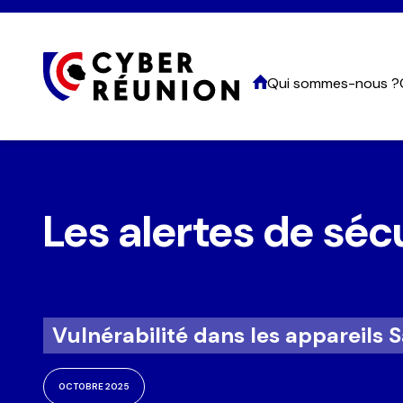
Qui sommes-nous ?
Nom 
Les alertes de séc
Nom
Emai
Vulnérabilité dans les appareils
Tél
OCTOBRE 2025