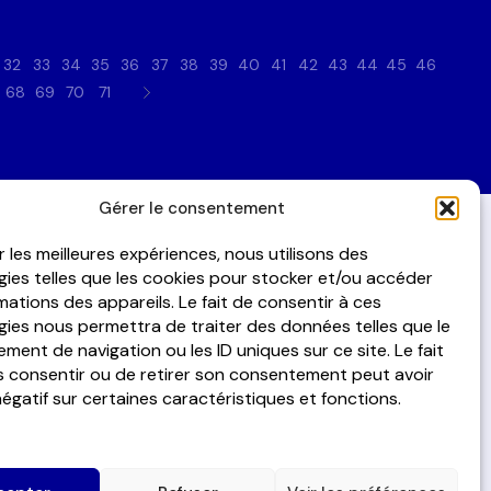
32
33
34
35
36
37
38
39
40
41
42
43
44
45
46
68
69
70
71
Gérer le consentement
ir les meilleures expériences, nous utilisons des
ies telles que les cookies pour stocker et/ou accéder
Je m'inscris
mations des appareils. Le fait de consentir à ces
à la lettre d'information
ies nous permettra de traiter des données telles que le
ent de navigation ou les ID uniques sur ce site. Le fait
s consentir ou de retirer son consentement peut avoir
E-
négatif sur certaines caractéristiques et fonctions.
mail
*
J’accepte de recevoir des informations régulières par
*
email