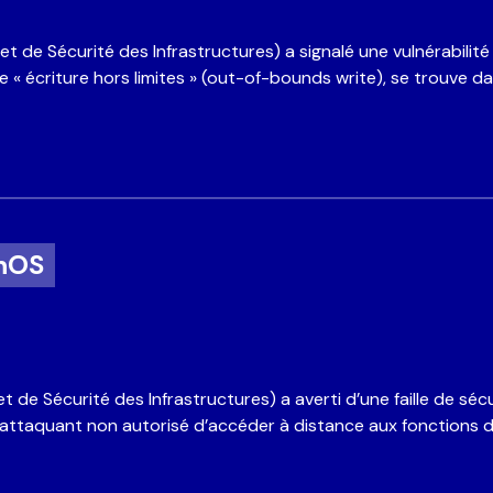
 de l’activité
*
t de Sécurité des Infrastructures) a signalé une vulnérabilit
« écriture hors limites » (out-of-bounds write), se trouve d
sage
*
enOS
’accepte la politique de confidentialité, et pris connaissance du fait que CYB
ÉUNION utilise les données renseignées dans ce formulaire dans le cadre de
 de Sécurité des Infrastructures) a averti d’une faille de s
*
emande
attaquant non autorisé d’accéder à distance aux fonctions d
tcha
Vérification Anti-Robot
Clique ici pour vérifier
Friendly
Captcha ⇗