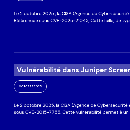
État
Le 2 octobre 2025 , la CISA (Agence de Cybersécurité e
Référencée sous CVE-2025-21043, Cette faille, de type 
Mes
Vulnérabilité dans Juniper Scre
OCTOBRE 2025
J
R
Le 2 octobre 2025, la CISA (Agence de Cybersécurité et
d
sous CVE-2015-7755, Cette vulnérabilité permet à un 
Cap