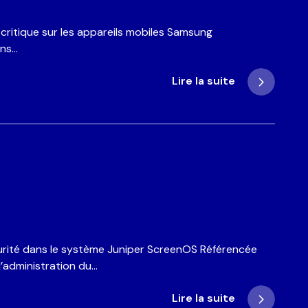
é critique sur les appareils mobiles Samsung
ans…
Lire la suite
ER
 ma
écurité dans le système Juniper ScreenOS Référencée
’administration du…
Lire la suite